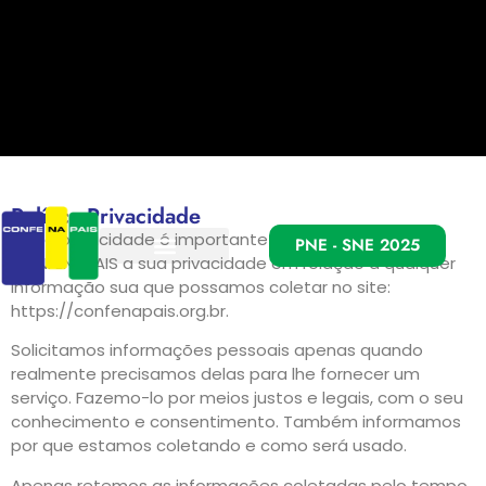
Política Privacidade
A sua privacidade é importante para nós. É política
PNE - SNE 2025
CONFENAPAIS a sua privacidade em relação a qualquer
informação sua que possamos coletar no site:
https://confenapais.org.br.
Solicitamos informações pessoais apenas quando
realmente precisamos delas para lhe fornecer um
serviço. Fazemo-lo por meios justos e legais, com o seu
conhecimento e consentimento. Também informamos
por que estamos coletando e como será usado.
Apenas retemos as informações coletadas pelo tempo