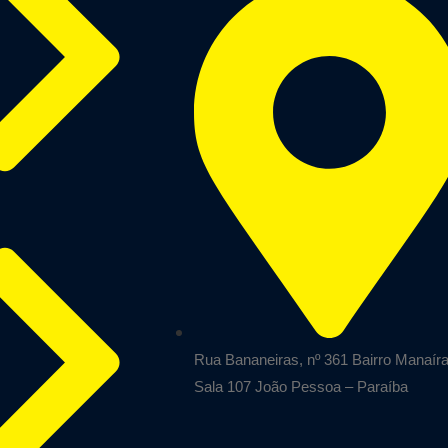
Rua Bananeiras, nº 361 Bairro Manaír
Sala 107 João Pessoa – Paraíba