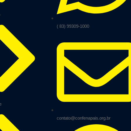
o
( 83) 99309-1000
e
contato@confenapais.org.br