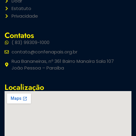
Doar
Estatuto
Privacidade
Contatos
( 83) 99309-1000
contato@confenapais.org.br
Rua Bananeiras, nº 361 Bairro Manaíra Sala 107
João Pessoa – Paraíba
Localização