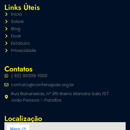
Links Úteis
Início
Sobre
Blog
Doar
Estatuto
Privacidade
Contatos
( 83) 99309-1000
contato@confenapais.org.br
Rua Bananeiras, nº 361 Bairro Manaíra Sala 107
João Pessoa – Paraíba
Localização